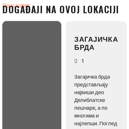
Skip to content
DOGAĐAJI NA OVOJ LOKACIJI
ЗАГАЈИЧКА
БРДА
1
Загајичка брда
представљају
највиши део
Делиблатске
пешчаре, а по
многима и
најлепши. Поглед