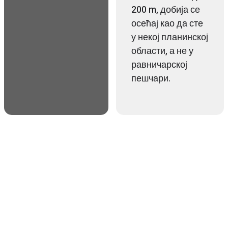
200 m, добија се
осећај као да сте
у некој планинској
области, а не у
равничарској
пешчари.