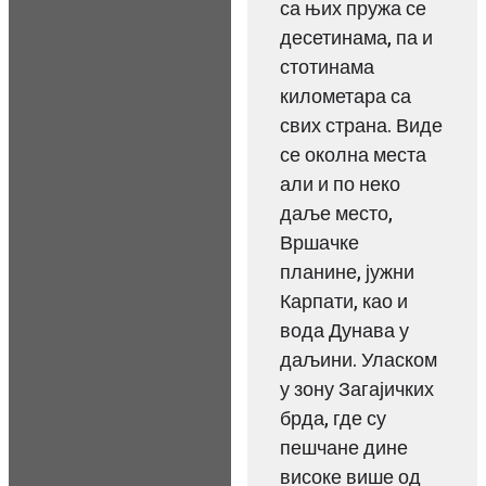
са њих пружа се
десетинама, па и
стотинама
километара са
свих страна. Виде
се околна места
али и по неко
даље место,
Вршачке
планине, јужни
Карпати, као и
вода Дунава у
даљини. Уласком
у зону Загајичких
брда, где су
пешчане дине
високе више од