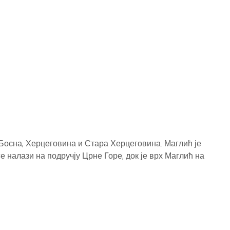
Босна, Херцеговина и Стара Херцеговина. Маглић је
е налази на подручју Црне Горе, док је врх Маглић на