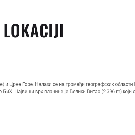
 LOKACIJI
) и Црне Горе. Налази се на тромеђи географских области 
 БиХ. Највиши врх планине је Велики Витао (2.396 m) који с