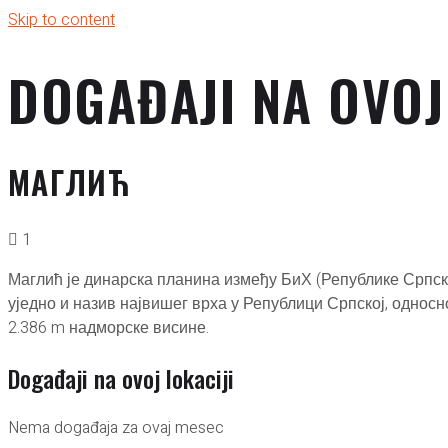
Skip to content
DOGAĐAJI NA OVOJ
МАГЛИЋ
1
Маглић је динарска планина између БиХ (Републике Српске
уједно и назив највишег врха у Републици Српској, односно
2.386 m надморске висине.
Događaji na ovoj lokaciji
Nema događaja za ovaj mesec