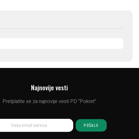
Najnovije vesti
Pretplatite se za najnovije vesti PD “Pokret”
POŠALJI