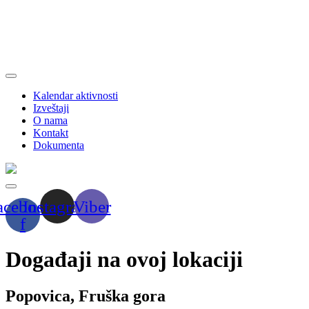
Kalendar aktivnosti
Izveštaji
O nama
Kontakt
Dokumenta
acebook-
Instagram
Viber
f
Događaji na ovoj lokaciji
Popovica, Fruška gora