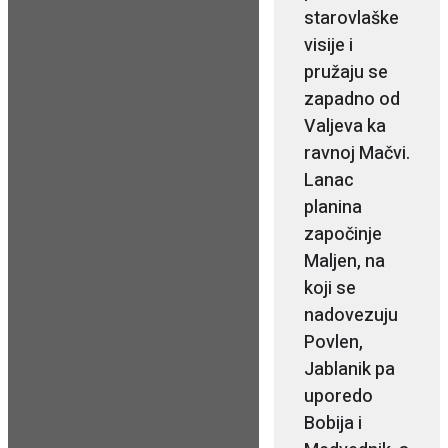
starovlaške
visije i
pružaju se
zapadno od
Valjeva ka
ravnoj Mačvi.
Lanac
planina
započinje
Maljen, na
koji se
nadovezuju
Povlen,
Jablanik pa
uporedo
Bobija i