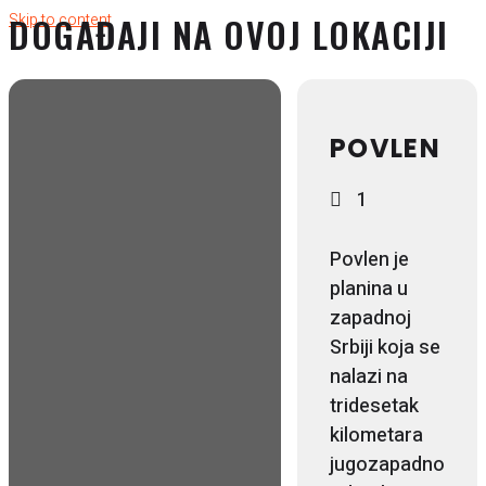
Skip to content
DOGAĐAJI NA OVOJ LOKACIJI
POVLEN
1
Povlen je
planina u
zapadnoj
Srbiji koja se
nalazi na
tridesetak
kilometara
jugozapadno