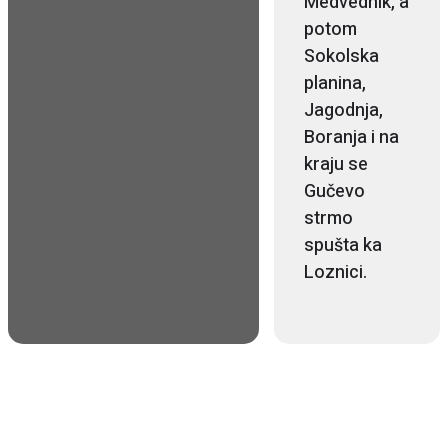
Medvednik, a
potom
Sokolska
planina,
Jagodnja,
Boranja i na
kraju se
Gučevo
strmo
spušta ka
Loznici.