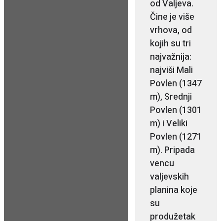
od Valjeva.
Čine je više
vrhova, od
kojih su tri
najvažnija:
najviši Mali
Povlen (1347
m), Srednji
Povlen (1301
m) i Veliki
Povlen (1271
m). Pripada
vencu
valjevskih
planina koje
su
produžetak