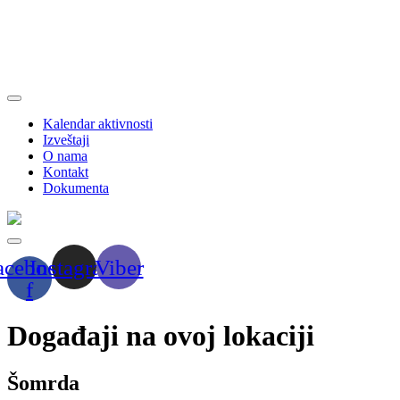
Kalendar aktivnosti
Izveštaji
O nama
Kontakt
Dokumenta
acebook-
Instagram
Viber
f
Događaji na ovoj lokaciji
Šomrda