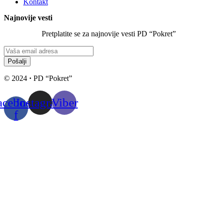
Kontakt
Najnovije vesti
Pretplatite se za najnovije vesti PD “Pokret”
Pošalji
© 2024
·
PD “Pokret”
acebook-
Instagram
Viber
f