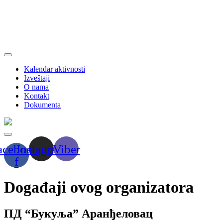
Kalendar aktivnosti
Izveštaji
O nama
Kontakt
Dokumenta
acebook-
Instagram
Viber
f
Događaji ovog organizatora
ПД “Букуља” Аранђеловац