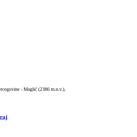
ercegovine - Maglić (2386 m.n.v.),
raj