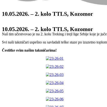
10.05.2026. – 2. kolo TTLS, Kozomor
10.05.2026. – 2. kolo TTLS, Kozomor
Naš tim učestvovao je na 2. kolu Treking i trejl lige Srbije koje je 
Svi naši takmičari uspešno su savladali teške staze po izuzetno toplom
Čestitke svim našim takmičarima!