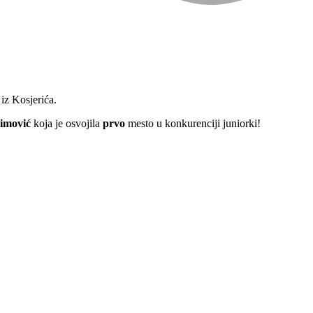
iz Kosjerića.
imović
koja je osvojila
prvo
mesto u konkurenciji juniorki!