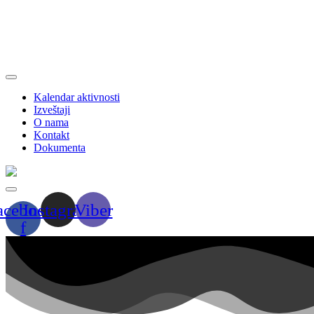
Kalendar aktivnosti
Izveštaji
O nama
Kontakt
Dokumenta
acebook-
Instagram
Viber
f