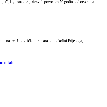
u cugu", koju smo organizovali povodom 70 godina od otvaranja
nda na trci Jadovnički ultramaraton u okolini Prijepolja,
početak