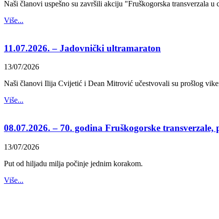
Naši članovi uspešno su završili akciju "Fruškogorska transverzala 
Više...
11.07.2026. – Jadovnički ultramaraton
13/07/2026
Naši članovi Ilija Cvijetić i Dean Mitrović učestvovali su prošlog vike
Više...
08.07.2026. – 70. godina Fruškogorske transverzale, 
13/07/2026
Put od hiljadu milja počinje jednim korakom.
Više...