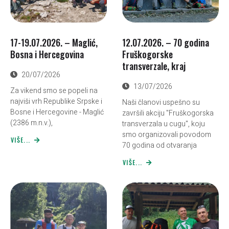
17-19.07.2026. – Maglić,
12.07.2026. – 70 godina
Bosna i Hercegovina
Fruškogorske
transverzale, kraj
20/07/2026
13/07/2026
Za vikend smo se popeli na
najviši vrh Republike Srpske i
Naši članovi uspešno su
Bosne i Hercegovine - Maglić
završili akciju "Fruškogorska
(2386 m.n.v.),
transverzala u cugu", koju
smo organizovali povodom
VIŠE...
70 godina od otvaranja
VIŠE...