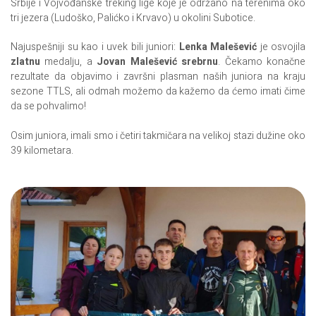
Srbije i Vojvođanske treking lige koje je održano na terenima oko
tri jezera (Ludoško, Palićko i Krvavo) u okolini Subotice.
Najuspešniji su kao i uvek bili juniori:
Lenka Malešević
je osvojila
zlatnu
medalju, a
Jovan Malešević
srebrnu
. Čekamo konačne
rezultate da objavimo i završni plasman naših juniora na kraju
sezone TTLS, ali odmah možemo da kažemo da ćemo imati čime
da se pohvalimo!
Osim juniora, imali smo i četiri takmičara na velikoj stazi dužine oko
39 kilometara.