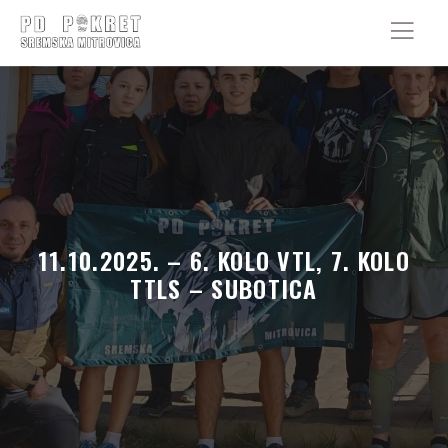
S
k
i
p
t
o
c
o
n
t
e
n
11.10.2025. – 6. KOLO VTL, 7. KOLO
t
TTLS – SUBOTICA