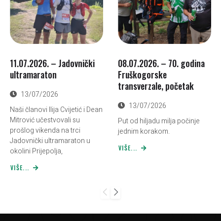
11.07.2026. – Jadovnički
08.07.2026. – 70. godina
ultramaraton
Fruškogorske
transverzale, početak
13/07/2026
13/07/2026
Naši članovi Ilija Cvijetić i Dean
Mitrović učestvovali su
Put od hiljadu milja počinje
prošlog vikenda na trci
jednim korakom.
Jadovnički ultramaraton u
VIŠE...
okolini Prijepolja,
VIŠE...