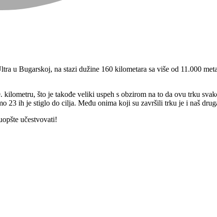
ltra u Bugarskoj, na stazi dužine 160 kilometara sa više od 11.000 met
 kilometru, što je takođe veliki uspeh s obzirom na to da ovu trku sva
mo 23 ih je stiglo do cilja. Među onima koji su završili trku je i naš dru
 uopšte učestvovati!