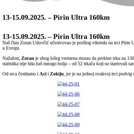
13-15.09.2025. – Pirin Ultra 160km
13-15.09.2025. – Pirin Ultra 160km
Naš član Zoran Udovčić učestvovao je prošlog vikenda na trci Pirin U
u Evropi.
Nažalost,
Zoran
je zbog lošeg vremena morao da prekine trku na 130.
statistika nije bila baš mnogo bolja – od 52 trkača koji su startovali sa
Od srca čestitamo i
Aci
i
Zokiju
, jer je na jednoj ovakvoj trci podvig