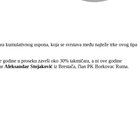
ara kumulativnog uspona, koja se svrstava među najteže trke ovog tipa
ke godine u proseku završi oko 30% takmičara, a ni ove godine
gar
Aleksandar Stojaković
iz Brestača, član PK Borkovac Ruma.