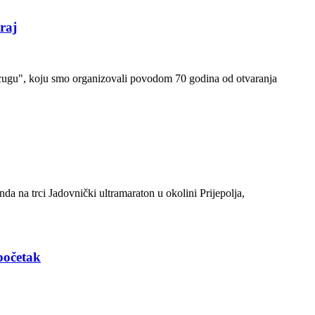
raj
u cugu", koju smo organizovali povodom 70 godina od otvaranja
nda na trci Jadovnički ultramaraton u okolini Prijepolja,
početak