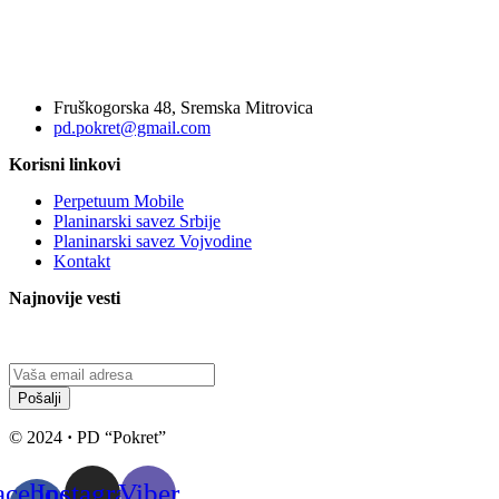
Fruškogorska 48, Sremska Mitrovica
pd.pokret@gmail.com
Korisni linkovi
Perpetuum Mobile
Planinarski savez Srbije
Planinarski savez Vojvodine
Kontakt
Najnovije vesti
Pošalji
© 2024
·
PD “Pokret”
acebook-
Instagram
Viber