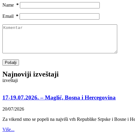
Name
*
Email
*
Pošalji
Najnoviji izveštaji
izveštaji
17-19.07.2026. – Maglić, Bosna i Hercegovina
20/07/2026
Za vikend smo se popeli na najviši vrh Republike Srpske i Bosne i H
Više...