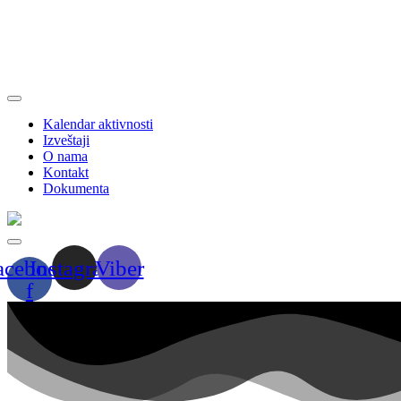
Kalendar aktivnosti
Izveštaji
O nama
Kontakt
Dokumenta
acebook-
Instagram
Viber
f