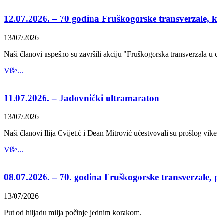
12.07.2026. – 70 godina Fruškogorske transverzale, k
13/07/2026
Naši članovi uspešno su završili akciju "Fruškogorska transverzala 
Više...
11.07.2026. – Jadovnički ultramaraton
13/07/2026
Naši članovi Ilija Cvijetić i Dean Mitrović učestvovali su prošlog vike
Više...
08.07.2026. – 70. godina Fruškogorske transverzale, 
13/07/2026
Put od hiljadu milja počinje jednim korakom.