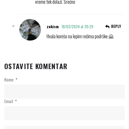
vreme tek dolazi. Srećno
REPLY
zokism
18/03/2024 at 20:29
Hvala komšo na lepim rečima podrške 🤗
OSTAVITE KOMENTAR
Name
*
Email
*