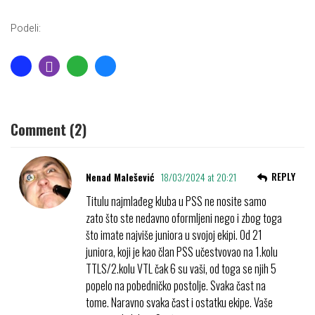
Podeli:
Comment (2)
REPLY
Nenad Malešević
18/03/2024 at 20:21
Titulu najmlađeg kluba u PSS ne nosite samo
zato što ste nedavno oformljeni nego i zbog toga
što imate najviše juniora u svojoj ekipi. Od 21
juniora, koji je kao član PSS učestvovao na 1.kolu
TTLS/2.kolu VTL čak 6 su vaši, od toga se njih 5
popelo na pobedničko postolje. Svaka čast na
tome. Naravno svaka čast i ostatku ekipe. Vaše