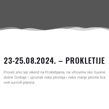
23-25.08.2024. – PROKLETIJE
Proveli smo lep vikend na Prokletijama, na vrhovima oko čuvene
doline Grebaje i upoznali neka pitomija i neka manje pitoma lica
ovih surovih planina.