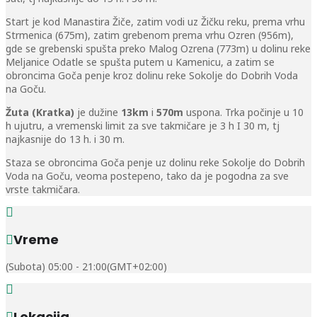
Start je kod Manastira Žiče, zatim vodi uz Žičku reku, prema vrhu
Strmenica (675m), zatim grebenom prema vrhu Ozren (956m),
gde se grebenski spušta preko Malog Ozrena (773m) u dolinu reke
Meljanice Odatle se spušta putem u Kamenicu, a zatim se
obroncima Goča penje kroz dolinu reke Sokolje do Dobrih Voda
na Goču.
Žuta (Kratka)
je dužine
13km
i
570m
uspona. Trka počinje u 10
h ujutru, a vremenski limit za sve takmičare je 3 h I 30 m, tj
najkasnije do 13 h. i 30 m.
Staza se obroncima Goča penje uz dolinu reke Sokolje do Dobrih
Voda na Goču, veoma postepeno, tako da je pogodna za sve
vrste takmičara.
Vreme
(Subota) 05:00 - 21:00
(GMT+02:00)
Lokacija