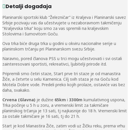
Detalji događaja
Planinarski sportski klub “Železničar” iz Kraljeva i Planinarski savez
Srbije pozivaju vas da učestvujete u nezaboravnom takmičenju
“Kraljevska trka” koju smo za vas spremili na kraljevskim
Stolovima i šumovitom Goču.
Ova trka biće druga trka u godini u okviru nacionalne serije u
planinskom trčanju pri Planinarskom svezu Srbije.
Naravno, pored članova PSS u trci mogu učestvovati i svi ostali
zainteresovani sportisti, rekreativci, ljubitelji prirode itd.
Pripremili smo četiri staze, Start prve tri staze je od manastira
Žiče, a četvrte u selu Kamenica. Cilj svih staza je na Goču kod
Motela Dobre vode. Predeli preko kojih prolaze, ostaviće vas bez
daha, svakako.
Crvena (Glavna)
je dužine
65km
i
3300m
kumulativnog uspona,
Trka počinje u 5 h u zoru, a vremenski limit za takmičare
planinskog trčanja je 13 sati, tj najkasnije do 18 h. Vremenski limit
za ostale takmičare je 16 sati, tj do 21 h.
Start je kod Manastira Žiče, zatim vodi uz Žičku reku, prema vrhu