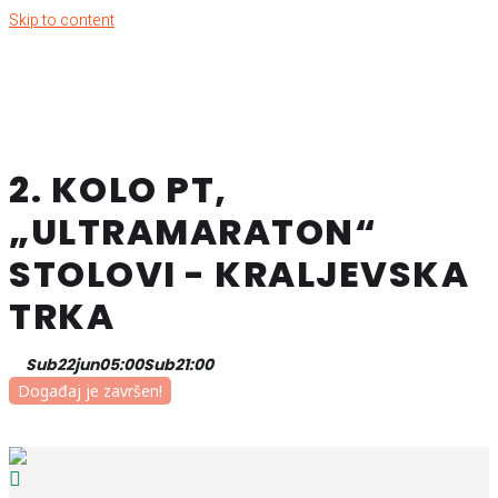
Skip to content
2. KOLO PT,
„ULTRAMARATON“
STOLOVI - KRALJEVSKA
TRKA
Sub
22
jun
05:00
Sub
21:00
Događaj je završen!