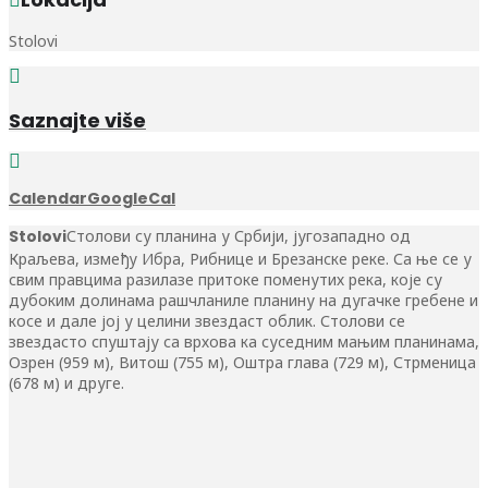
Stolovi
Saznajte više
Calendar
GoogleCal
Stolovi
Столови су планина у Србији, југозападно од
Краљева, између Ибра, Рибнице и Брезанске реке. Са ње се у
свим правцима разилазе притоке поменутих река, које су
дубоким долинама рашчланиле планину на дугачке гребене и
косе и дале јој у целини звездаст облик. Столови се
звездасто спуштају са врхова ка суседним мањим планинама,
Озрен (959 м), Витош (755 м), Оштра глава (729 м), Стрменица
(678 м) и друге.