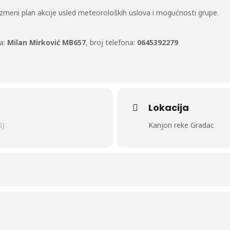
izmeni plan akcije usled meteoroloških uslova i mogućnosti grupe.
a:
Milan Mirković MB657
, broj telefona:
0645392279
Lokacija
0)
Kanjon reke Gradac