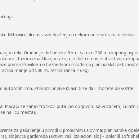
ačenja
u Mitrovicu, ili nastavak druženja u nekom od restorana u okolini
kanjon reke Gradac je dužine oko 9 km, sa oko 250 m ukupnog uspona
 kružnom stazom iznad kanjona koja je duža i manje atraktivna; ukupn
taze prema Pravilniku o bezbednom izvođenju planinarskih aktivnosti 
razlika manje od 500 m, težina ranca < 6kg)
m automobilima. Prilikom prijave izjasniti se da li možete da vozite.
a! Plaćaju se samo troškovi puta (po dogovoru sa vozačem) i ulaznic
se na licu mesta).
prema za pešačenje u prirodi u prolećnim uslovima: planinarske cipel
ra), slojevita garderoba (aktivni veš, izolacioni sloj – polar ili soft 