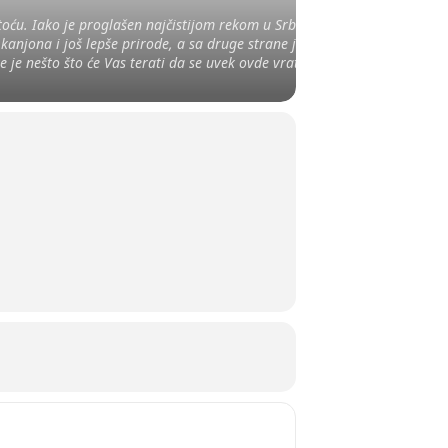
oću. Iako je proglašen najčistijom rekom u Srbiji,
kanjona i još lepše prirode, a sa druge strane je i
 je nešto što će Vas terati da se uvek ovde vratite.