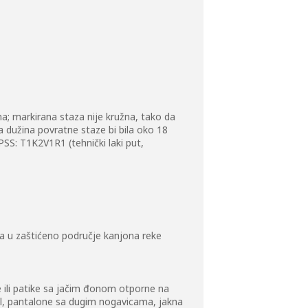
; markirana staza nije kružna, tako da
a dužina povratne staze bi bila oko 18
PSS: T1K2V1R1 (tehnički laki put,
a u zaštićeno područje kanjona reke
e ili patike sa jačim đonom otporne na
shell, pantalone sa dugim nogavicama, jakna