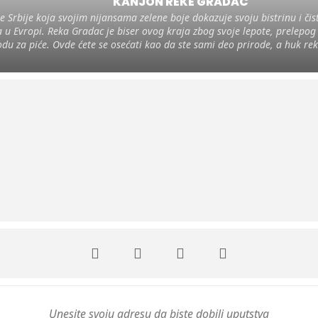
KANJON REKE GRADAC
Srbije koja svojim nijansama zelene boje dokazuje svoju bistrinu i čist
a u Evropi. Reka Gradac je biser ovog kraja zbog svoje lepote, prelepog 
odu za piće. Ovde ćete se osećati kao da ste sami deo prirode, a huk reke