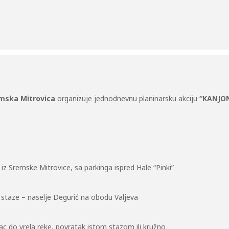
mska Mitrovica
organizuje jednodnevnu planinarsku akciju
“KANJO
 iz Sremske Mitrovice, sa parkinga ispred Hale “Pinki”
staze – naselje Degurić na obodu Valjeva
c do vrela reke, povratak istom stazom ili kružno