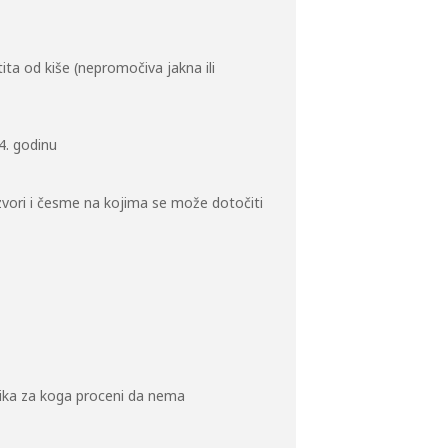
ita od kiše (nepromočiva jakna ili
4. godinu
 izvori i česme na kojima se može dotočiti
nika za koga proceni da nema