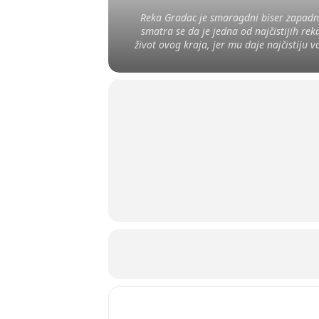
Reka Gradac je smaragdni biser zapadne 
smatra se da je jedna od najčistijih rek
život ovog kraja, jer mu daje najčistiju v