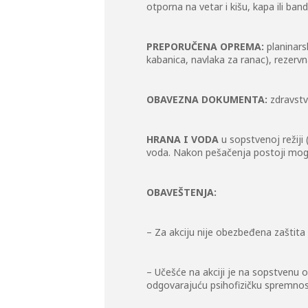
otporna na vetar i kišu, kapa ili ba
PREPORUČENA OPREMA:
planinars
kabanica, navlaka za ranac), rezerv
OBAVEZNA DOКUMENTA:
zdravstv
HRANA I VODA
u sopstvenoj režiji 
voda. Nakon pešačenja postoji mogu
OBAVEŠTENJA:
– Za akciju nije obezbeđena zaštita
– Učešće na akciji je na sopstvenu 
odgovarajuću psihofizičku spremnos