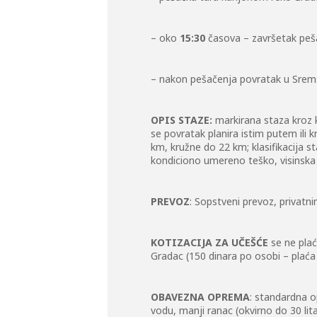
– oko
15:30
časova – završetak peš
– nakon pešačenja povratak u Sremsk
OPIS STAZE:
markirana staza kroz 
se povratak planira istim putem ili
km, kružne do 22 km; klasifikacija s
kondiciono umereno teško, visinska 
PREVOZ
: Sopstveni prevoz, privatni
KOTIZACIJA ZA UČEŠĆE
se ne plać
Gradac (150 dinara po osobi – plaća 
OBAVEZNA OPREMA
: standardna o
vodu, manji ranac (okvirno do 30 lita