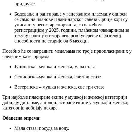
придруже.
Бодовање и рангирање у генералном пласману односи
се само на чланове Планинарског савеза Србије који су
уписани у регистар спортиста, са важећом
регистрацијом у 2025. години, плаћеном чланарином за
текућу годину и имају лекарско уверење о физичкој
способности не старије од 6 месеци.
Посебно ће се наградити медаљама по троје првопласираних у
следећим категоријама:
Јуниорска –мушка и женска, мала стаза
Сениорска–мушка и женска, све три стазе
Ветеранска – мушка и женска, све три стазе.
Три најбоље пласиране екипе у мушкој и женској категорији
добијају дипломе, а првопласиране екипе у мушкој и женској
категорији добијају пехаре.
Обавезна опрема:
Мала стаза: посуда за воду.