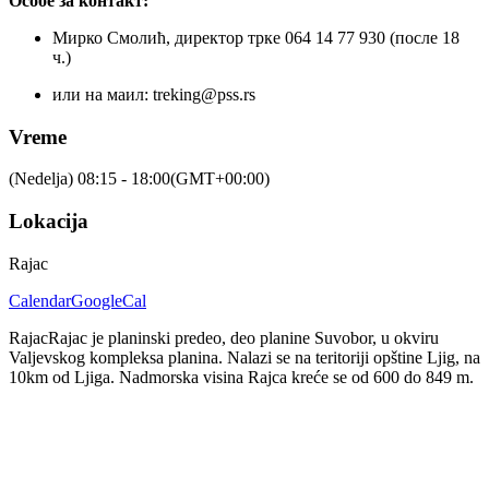
Особе за контакт:
Мирко Смолић, директор трке 064 14 77 930 (после 18
ч.)
или на маил: treking@pss.rs
Vreme
(Nedelja) 08:15 - 18:00
(GMT+00:00)
Lokacija
Rajac
Calendar
GoogleCal
Rajac
Rajac je planinski predeo, deo planine Suvobor, u okviru
Valjevskog kompleksa planina. Nalazi se na teritoriji opštine Ljig, na
10km od Ljiga. Nadmorska visina Rajca kreće se od 600 do 849 m.