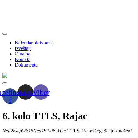
Kalendar aktivnosti
Izveštaji
O nama
Kontakt
Dokumenta
acebook-
Instagram
Viber
f
6. kolo TTLS, Rajac
Ned
28
sep
08:15
Ned
18:00
6. kolo TTLS, Rajac
Događaj je završen!