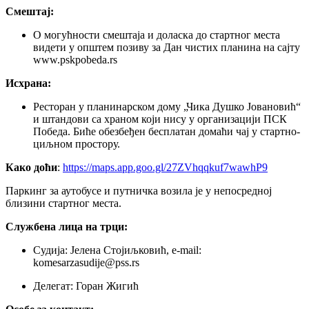
Смештај:
О могућности смештаја и доласка до стартног места
видети у општем позиву за Дан чистих планина на сајту
www.pskpobeda.rs
Исхрана:
Ресторан у планинарском дому „Чика Душко Јовановић“
и штандови са храном који нису у организацији ПСК
Победа. Биће обезбеђен бесплатан домаћи чај у стартно-
циљном простору.
Како доћи
:
https://maps.app.goo.gl/27ZVhqqkuf7wawhP9
Паркинг за аутобусе и путничка возила је у непосредној
близини стартног места.
Службена лица на трци:
Судија: Јелена Стојиљковић, e-mail:
komesarzasudije@pss.rs
Делегат: Горан Жигић