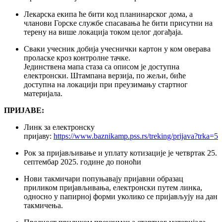
Лекарска екипа ће бити код планинарског дома, а
чланови Горске службе спасавања ће бити присутни на
терену на више локација током целог догађаја.
Сваки учесник добија учеснички картон у ком оверава
проласке кроз контролне тачке.
Јединствена мапа стаза са описом је доступна
електронски. Штампана верзија, по жељи, биће
доступна на локацији при преузимању стартног
материјала.
ПРИЈАВЕ:
Линк за електронску
пријаву:
https://www.baznikamp.pss.rs/treking/prijava?trka=5
Рок за пријављивање и уплату котизације је четвртак 25.
септембар 2025. године до поноћи
Нови такмичари попуњавају пријавни образац
приликом пријављивања, електронски путем линка,
односно у папирној форми уколико се пријављују на дан
такмичења.