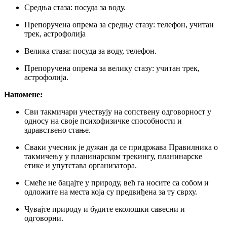
Средња стаза: посуда за воду.
Препоручена опрема за средњу стазу: телефон, учитан
трек, астрофолија
Велика стаза: посуда за воду, телефон.
Препоручена опрема за велику стазу: учитан трек,
астрофолија.
Напомене:
Сви такмичари учествују на сопствену одговорност у
односу на своје психофизичке способности и
здравствено стање.
Сваки учесник је дужан да се придржава Правилника о
такмичењу у планинарском трекингу, планинарске
етике и упутстава организатора.
Смеће не бацајте у природу, већ га носите са собом и
одложите на места која су предвиђена за ту сврху.
Чувајте природу и будите еколошки савесни и
одговорни.