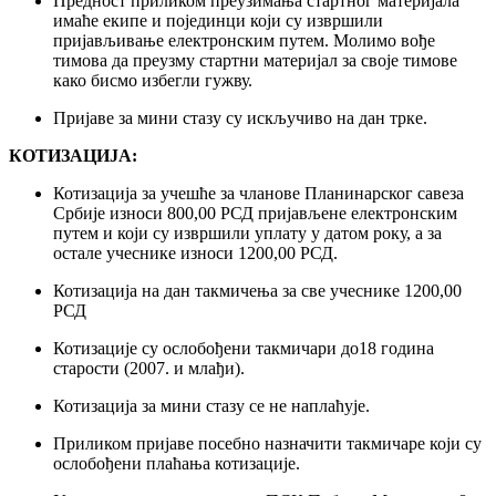
Предност приликом преузимања стартног материјала
имаће екипе и појединци који су извршили
пријављивање електронским путем. Молимо вође
тимова да преузму стартни материјал за своје тимове
како бисмо избегли гужву.
Пријаве за мини стазу су искључиво на дан трке.
КОТИЗАЦИЈА:
Котизација за учешће за чланове Планинарског савеза
Србије износи 800,00 РСД пријављене електронским
путем и који су извршили уплату у датом року, а за
остале учеснике износи 1200,00 РСД.
Котизација на дан такмичења за све учеснике 1200,00
РСД
Котизације су ослобођени такмичари до18 година
старости (2007. и млађи).
Котизација за мини стазу се не наплаћује.
Приликом пријаве посебно назначити такмичаре који су
ослобођени плаћања котизације.