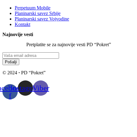
Perpetuum Mobile
Planinarski savez Srbije
Planinarski savez Vojvodine
Kontakt
Najnovije vesti
Pretplatite se za najnovije vesti PD “Pokret”
Pošalji
© 2024
·
PD “Pokret”
acebook-
Instagram
Viber
f