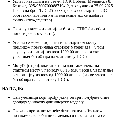
Уплату извршити на рачун: ПСК Победа, Мачванска 8,
Београд, 325-9500700088719-12, закључно са 25.09.2025.
Позив на број: ТЛС-25-хххх где је хххх стартни ТЛС
број такмичара или капитена екипе ако се плаћа за
екипу (клуб-друштво).
Сврха уплате: котизација за 6. коло ТТЛС (са собом
понети доказ о уплати).
Уплата се може извршити и на стартном месту
приликом преузимања стартног материјала – у том
случају котизација износи 1200,00 динара за све
учеснике( без обзира на чланство у ПСС).
Могуће је пријављивање и на дан такмичења на
стартном месту у периоду 08:15-9:30 часова, уз плаћање
котизације у износу од 1200,00 динара (за све учеснике,
без обзира на чланство у ПСС).
НАГРАДЕ:
Сви учесници који прођу једну од три понуђене стазе
добијају уникатну финишерску медаљу.
Свечано проглашење неће бити потпуно без вас –
позивамо све добитнике медаља и пехара да нам се