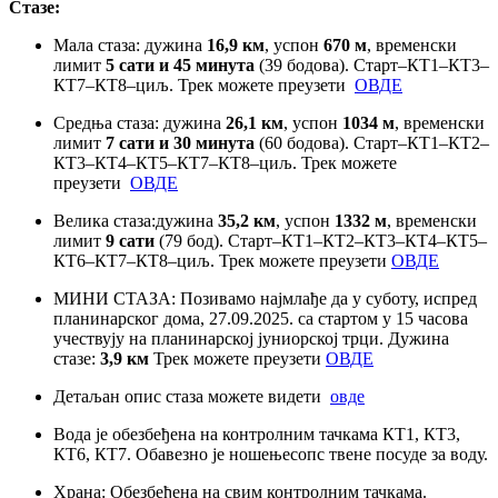
Стазе:
Мала стаза: дужина
16,9 км
, успон
670 м
, временски
лимит
5 сати и 45 минута
(39 бодова). Старт–КТ1–КТ3–
КТ7–КТ8–циљ. Трек можете преузети
ОВДЕ
Средња стаза: дужина
26,1 км
, успон
1034 м
, временски
лимит
7 сати и 30 минута
(60 бодова). Старт–КТ1–КТ2–
КТ3–КТ4–КТ5–КТ7–КТ8–циљ. Трек можете
преузети
ОВДЕ
Велика стаза:дужина
35,2 км
, успон
1332 м
, временски
лимит
9 сати
(79 бод). Старт–КТ1–КТ2–КТ3–КТ4–КТ5–
КТ6–КТ7–КТ8–циљ. Трек можете преузети
ОВДЕ
МИНИ СТАЗА: Позивамо најмлађе да у суботу, испред
планинарског дома, 27.09.2025. са стартом у 15 часова
учествују на планинарској јуниорској трци. Дужина
стазе:
3,9 км
Трек можете преузети
ОВДЕ
Детаљан опис стаза можете видети
овде
Вода је обезбеђена на контролним тачкама КТ1, КТ3,
КТ6, КТ7. Обавезно је ношењесопс твене посуде за воду.
Храна: Обезбеђена на свим контролним тачкама.