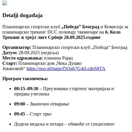
Detalji događaja
Планинарски спортски клуб
„Победа” Београд
и Комисија за
планинарски трекинг ПСС позивају такмичаре на
6. Коло
Трекинг и трејл лиге Србије 28.09.2025.године
Организатор:
Планинарски спортски клуб „Победа“ Београд
Датум:
28.09.2025 (недеља)
Место одржавања:
планина Рајац
Старт:
Планинарски дом „Чика Душко
Јовановић“
https://goo.gl/maps/f5Qpb7G4rLcdoS8TA
Програм такмичења:
08:15–09:30
– Преузимање стартног материјала и
пријава учесника
09:00
– Званично отварање
09:45
– Старт трке
Додела медаља и пехара – обавиће се сукцесивно