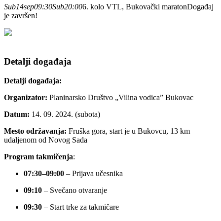
Sub
14
sep
09:30
Sub
20:00
6. kolo VTL, Bukovački maraton
Događaj
je završen!
Detalji događaja
Detalji događaja:
Organizator:
Planinarsko Društvo „Vilina vodica” Bukovac
Datum:
14. 09. 2024. (subota)
Mesto održavanja:
Fruška gora, start je u Bukovcu, 13 km
udaljenom od Novog Sada
Program takmičenja
:
07:30–09:00
– Prijava učesnika
09:10
– Svečano otvaranje
09:30
– Start trke za takmičare