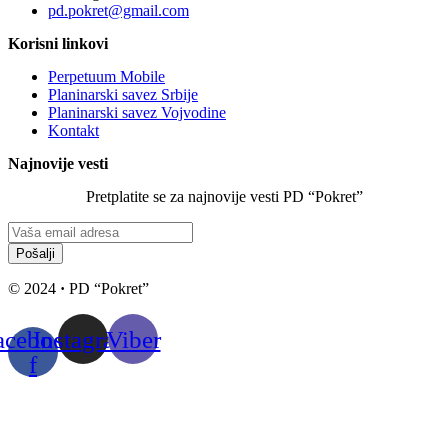
pd.pokret@gmail.com
Korisni linkovi
Perpetuum Mobile
Planinarski savez Srbije
Planinarski savez Vojvodine
Kontakt
Najnovije vesti
Pretplatite se za najnovije vesti PD “Pokret”
Pošalji
© 2024
·
PD “Pokret”
acebook-
Instagram
Viber
f