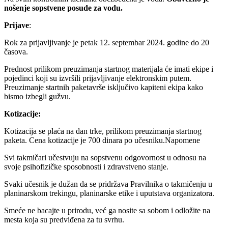
nošenje sopstvene posude za vodu.
Prijave
:
Rok za prijavljivanje je petak 12. septembar 2024. godine do 20
časova.
Prednost prilikom preuzimanja startnog materijala će imati ekipe i
pojedinci koji su izvršili prijavljivanje elektronskim putem.
Preuzimanje startnih paketavrše isključivo kapiteni ekipa kako
bismo izbegli gužvu.
Kotizacije:
Kotizacija se plaća na dan trke, prilikom preuzimanja startnog
paketa. Cena kotizacije je 700 dinara po učesniku.Napomene
Svi takmičari učestvuju na sopstvenu odgovornost u odnosu na
svoje psihofizičke sposobnosti i zdravstveno stanje.
Svaki učesnik je dužan da se pridržava Pravilnika o takmičenju u
planinarskom trekingu, planinarske etike i uputstava organizatora.
Smeće ne bacajte u prirodu, već ga nosite sa sobom i odložite na
mesta koja su predviđena za tu svrhu.