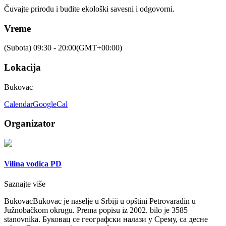
Čuvajte prirodu i budite ekološki savesni i odgovorni.
Vreme
(Subota) 09:30 - 20:00
(GMT+00:00)
Lokacija
Bukovac
Calendar
GoogleCal
Organizator
Vilina vodica PD
Saznajte više
Bukovac
Bukovac je naselje u Srbiji u opštini Petrovaradin u
Južnobačkom okrugu. Prema popisu iz 2002. bilo je 3585
stanovnika. Буковац се географски налази у Срему, са десне