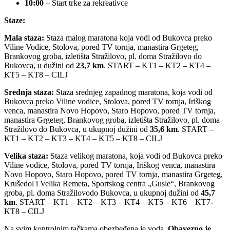
10:00
– Start trke za rekreativce
Staze:
Mala staza:
Staza malog maratona koja vodi od Bukovca preko
Viline Vodice, Stolova, pored TV tornja, manastira Grgeteg,
Brankovog groba, izletišta Stražilovo, pl. doma Stražilovo do
Bukovca, u dužini od
23,7 km
. START – KT1 – KT2 – KT4 –
KT5 – KT8 – CILJ
Srednja staza:
Staza srednjeg zapadnog maratona, koja vodi od
Bukovca preko Viline vodice, Stolova, pored TV tornja, Iriškog
venca, manastira Novo Hopovo, Staro Hopovo, pored TV tornja,
manastira Grgeteg, Brankovog groba, izletišta Stražilovo, pl. doma
Stražilovo do Bukovca, u ukupnoj dužini od
35,6 km
. START –
KT1 – KT2 – KT3 – KT4 – KT5 – KT8 – CILJ
Velika staza:
Staza velikog maratona, koja vodi od Bukovca preko
Viline vodice, Stolova, pored TV tornja, Iriškog venca, manastira
Novo Hopovo, Staro Hopovo, pored TV tornja, manastira Grgeteg,
Krušedol i Velika Remeta, Sportskog centra „Gusle“, Brankovog
groba, pl. doma Stražilovodo Bukovca, u ukupnoj dužini od
45,7
km
. START – KT1 – KT2 – KT3 – KT4 – KT5 – KT6 – KT7-
KT8 – CILJ
Na svim kontrolnim tačkama obezbeđena je voda.
Obavezno je