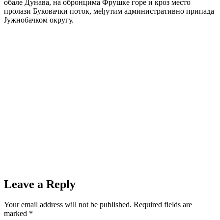
обале Дунава, на обронцима Фрушке горе и кроз место
пролази Буковачки поток, међутим административно припада
Јужнобачком округу.
Leave a Reply
Your email address will not be published.
Required fields are
marked
*