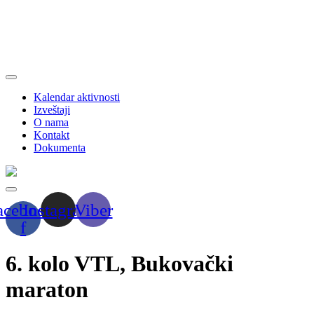
Kalendar aktivnosti
Izveštaji
O nama
Kontakt
Dokumenta
acebook-
Instagram
Viber
f
6. kolo VTL, Bukovački
maraton