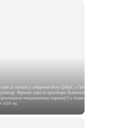
горе се налази у северном делу Србије, у Срему,
 жупанију. Фрушка гора се простире дужином од
 проглашена националним парком[1] и тиме је
 (539 m).