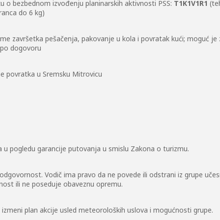
niku o bezbednom izvođenju planinarskih aktivnosti PSS:
T1K1V1R1
(te
 ranca do 6 kg)
eme završetka pešačenja, pakovanje u kola i povratak kući; moguć je
, po dogovoru
e povratka u Sremsku Mitrovicu
a u pogledu garancije putovanja u smislu Zakona o turizmu.
 odgovornost. Vodič ima pravo da ne povede ili odstrani iz grupe uč
nost ili ne poseduje obaveznu opremu.
 izmeni plan akcije usled meteoroloških uslova i mogućnosti grupe.