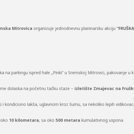
mska Mitrovica
organizuje jednodnevnu planinarsku akciju
“FRUŠK
a na parkingu ispred hale „Pinki“ u Sremskoj Mitrovici, pakovanje u k
eme dolaska na početnu tačku staze –
izletište Zmajevac na Frušk
i i kondiciono lakša, uglavnom kroz šumu, sa nekoliko lepih vidikovaca 
e oko
10 kilometara
, sa oko
500 metara
kumulativnog uspona