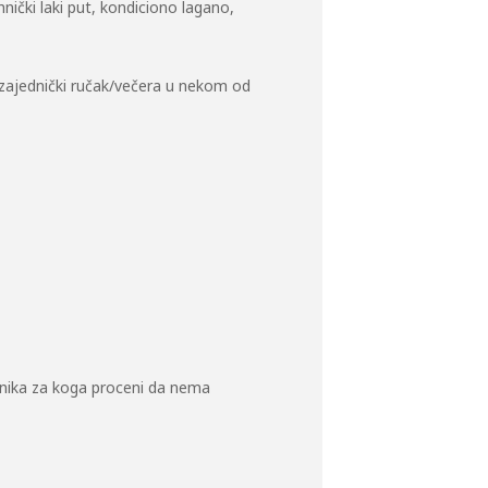
hnički laki put, kondiciono lagano,
 zajednički ručak/večera u nekom od
esnika za koga proceni da nema