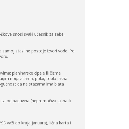
škove snosi svaki učesnik za sebe.
na samoj stazi ne postoje izvori vode. Po
voru.
ma: planinarske cipele ili čizme
dugim nogavicama, polar, topla jakna
 mogućnost da na stazama ima blata
tita od padavina (nepromočiva jakna ili
 važi do kraja januara), lična karta i