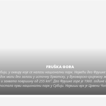
FRUŠKA GORA
ији, у оквиру које се налази национални парк. Највећи део Фрушке 
 док мали део залази у источну Хрватску, у Вуковарско-сријемску
 и захвата површину од 255 km². Део Фрушке горе је 1960. године
постала први национални парк у Србији. Највиши врх је Црвени Чот