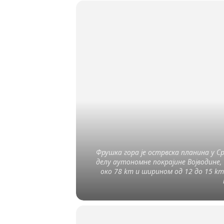
Фрушка гора је острвска планина у Срб
делу аутономне покрајине Војводине,
око 78 km и ширином од 12 до 15 km