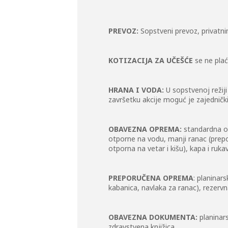
PREVOZ:
Sopstveni prevoz, privatn
KOTIZACIJA ZA UČEŠĆE
se ne plać
HRANA I VODA:
U sopstvenoj režiji
završetku akcije moguć je zajedničk
OBAVEZNA OPREMA:
standardna op
otporne na vodu, manji ranac (prepo
otporna na vetar i kišu), kapa i ru
PREPORUČENA OPREMA
: planinar
kabanica, navlaka za ranac), rezerv
OBAVEZNA DOKUMENTA:
planinars
zdravstvena knjižica