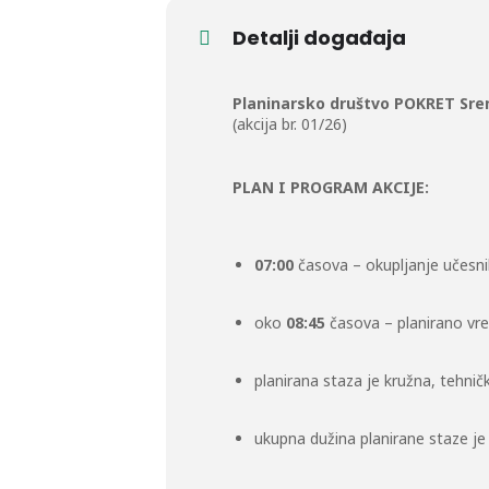
Detalji događaja
Planinarsko društvo POKRET Sre
(akcija br. 01/26)
PLAN I PROGRAM AKCIJE:
07:00
časova – okupljanje učesnik
oko
08:45
časova – planirano vr
planirana staza je kružna, tehničk
ukupna dužina planirane staze j