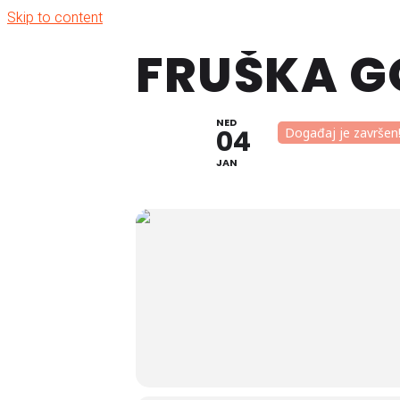
Skip to content
FRUŠKA G
NED
04
Događaj je završen
JAN