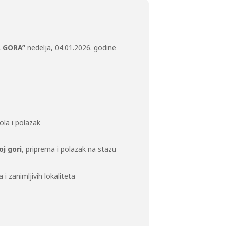
A GORA”
nedelja, 04.01.2026. godine
ola i polazak
oj gori
, priprema i polazak na stazu
i zanimljivih lokaliteta