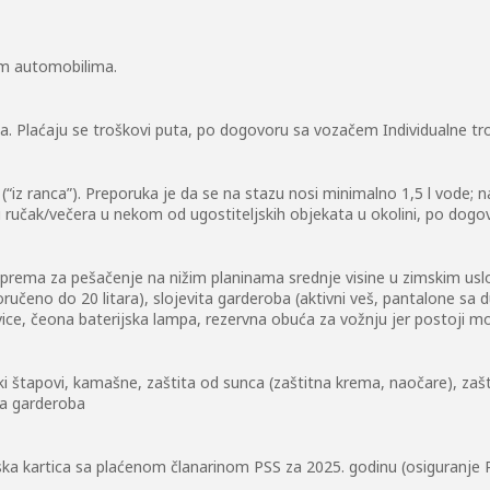
im automobilima.
a. Plaćaju se troškovi puta, po dogovoru sa vozačem Individualne tro
 (“iz ranca”). Preporuka je da se na stazu nosi minimalno 1,5 l vode; 
i ručak/večera u nekom od ugostiteljskih objekata u okolini, po dogo
rema za pešačenje na nižim planinama srednje visine u zimskim uslovi
ručeno do 20 litara), slojevita garderoba (aktivni veš, pantalone sa 
kavice, čeona baterijska lampa, rezervna obuća za vožnju jer postoji
ski štapovi, kamašne, zaštita od sunca (zaštitna krema, naočare), zaš
na garderoba
ka kartica sa plaćenom članarinom PSS za 2025. godinu (osiguranje PSS