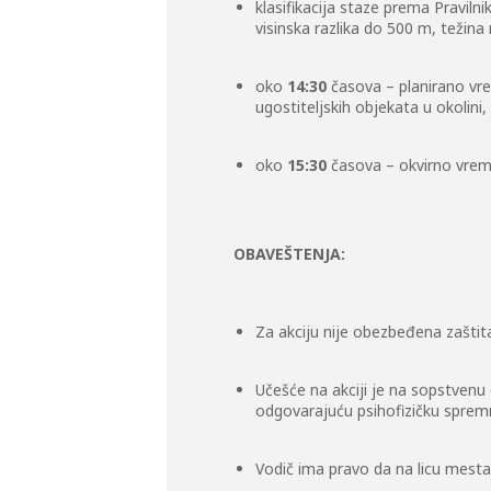
klasifikacija staze prema Pravil
visinska razlika do 500 m, težina
oko
14:30
časova – planirano vr
ugostiteljskih objekata u okolini
oko
15:30
časova – okvirno vrem
OBAVEŠTENJA:
Za akciju nije obezbeđena zaštit
Učešće na akciji je na sopstvenu
odgovarajuću psihofizičku sprem
Vodič ima pravo da na licu mesta