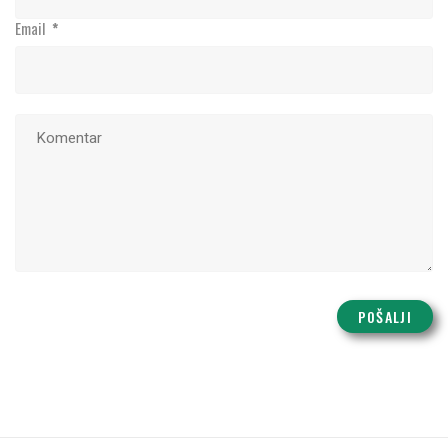
Email
*
POŠALJI